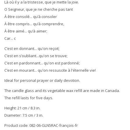
Là où il y a la tristesse, que je mette la joie.
O Seigneur, que je ne cherche pas tant
À être consolé... qu’à consoler
À être compris... qu’à comprendre,
À être aimé... qu’à aimer;
Car... c
C’est en donnant... qu'on reçoit;
C’est en s’oubliant...qu'on se trouve;
C’est en pardonnant... qu'on est pardonné;
C’est en mourant... qu'on ressuscite à l'éternelle vie!
Ideal for personal prayer or daily devotion.
The candle glass and its vegetable wax refill are made in Canada.
The refill lasts for five days.
Height: 21 cm / 8.3 in.
Diameter: 7.5 cm / 3 in.
Product code: 082-06-GLN5RAC-françois-fr