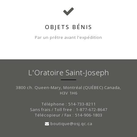
OBJETS BÉNIS
Par un prêtre avant l'expédition
L'Oratoire Saint-Joseph
3800 ch. Queen-Mary, Montréal (QUÉBEC) Canada,
H3V 1H6
Téléphone : 514-733-8211
Sans frais / Toll free : 1-877-672-8647
Télécopieur / Fax : 514-906-1803
boutique@osj.qc.ca