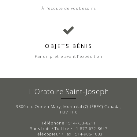
À l'écoute de vos besoins
OBJETS BÉNIS
Par un prêtre avant l'expédition
L'Oratoire Saint-Joseph
3800 ch. Queen-Mary, Montréal (QUÉBEC) Canada,
H3V 1H6
Téléphone : 514-733-8211
Sans frais / Toll free : 1-877-672-8647
Télécopieur / Fax : 514-906-1803