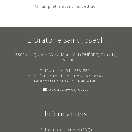
Par un prêtre avant l'expédition
L'Oratoire Saint-Joseph
3800 ch. Queen-Mary, Montréal (QUÉBEC) Canada,
H3V 1H6
Téléphone : 514-733-8211
Sans frais / Toll free : 1-877-672-8647
Télécopieur / Fax : 514-906-1803
boutique@osj.qc.ca
Informations
Foire aux questions (FAQ)