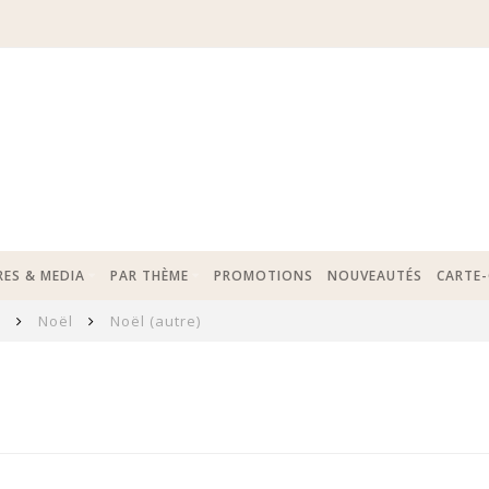
RES & MEDIA
PAR THÈME
PROMOTIONS
NOUVEAUTÉS
CARTE
s
Noël
Noël (autre)