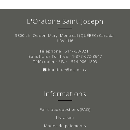
L'Oratoire Saint-Joseph
3800 ch. Queen-Mary, Montréal (QUÉBEC) Canada,
H3V 1H6
Téléphone : 514-733-8211
Sans frais / Toll free : 1-877-672-8647
Télécopieur / Fax : 514-906-1803
boutique@osj.qc.ca
Informations
Foire aux questions (FAQ)
Livraison
Modes de paiements