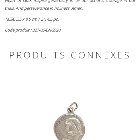
Heart of God. Inspire generosity in all our actions, Courage in our
trials, And perseverance in holiness. Amen.''
Taille: 5,5 x 8,5 cm / 2 x 4,5 po.
Code produit : 327-05-ENG920
PRODUITS CONNEXES