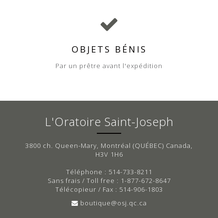
OBJETS BÉNIS
Par un prêtre avant l'expédition
L'Oratoire Saint-Joseph
3800 ch. Queen-Mary, Montréal (QUÉBEC) Canada,
H3V 1H6
Téléphone : 514-733-8211
Sans frais / Toll free : 1-877-672-8647
Télécopieur / Fax : 514-906-1803
boutique@osj.qc.ca