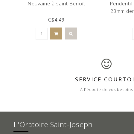
Neuvaine à saint Benoît
Pendentif 
23mm dent
C$4.49
SERVICE COURTO
À l'écoute de vos besoins
L'Oratoire Saint-Joseph