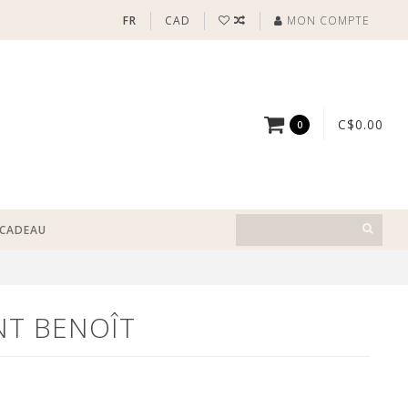
FR
CAD
MON COMPTE
C$0.00
0
-CADEAU
NT BENOÎT