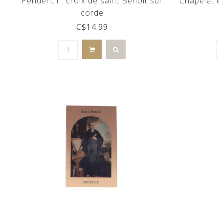
Pendentif : croix de saint Benoît sur
Chapelet 
corde
C$14.99