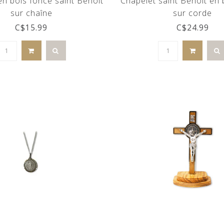
en bois foncé saint Benoît
Chapelet saint Benoît en 
sur chaîne
sur corde
C$15.99
C$24.99