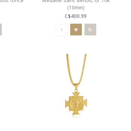
bois foncé
Médaille Saint Benoît, or 10k
(10mm)
C$400.99