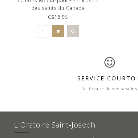
Éditions Médiaspaul Petit illustré
des saints du Canada
C$16.95
SERVICE COURTO
À l'écoute de vos besoins
L'Oratoire Saint-Joseph