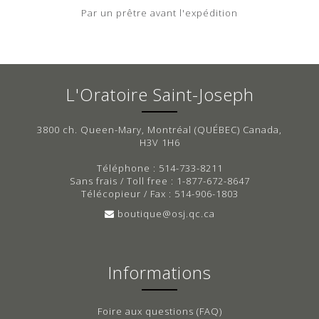
Par un prêtre avant l'expédition
L'Oratoire Saint-Joseph
3800 ch. Queen-Mary, Montréal (QUÉBEC) Canada,
H3V 1H6
Téléphone : 514-733-8211
Sans frais / Toll free : 1-877-672-8647
Télécopieur / Fax : 514-906-1803
boutique@osj.qc.ca
Informations
Foire aux questions (FAQ)