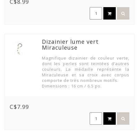
C$8.99
Dizainier lume vert
Miraculeuse
Magnifique dizainier de couleur verte,
dont les perles sont teintées d’autres
couleurs. La médaille représente la
Miraculeuse et sa croix avec corpus
comporte de très nombreux motifs.
Dimensions : 16 cm / 6.5 po.
C$7.99