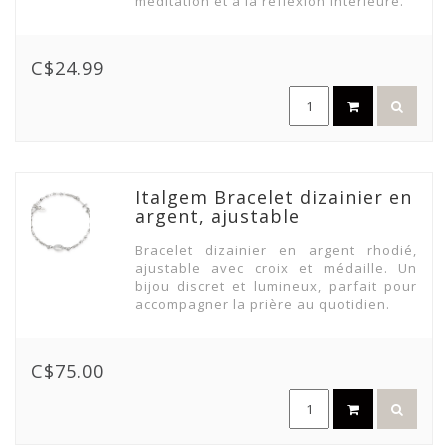
méditation et à la réflexion intérieure.
C$24.99
Italgem Bracelet dizainier en
argent, ajustable
Bracelet dizainier en argent rhodié,
ajustable avec croix et médaille. Un
bijou discret et lumineux, parfait pour
accompagner la prière au quotidien.
C$75.00