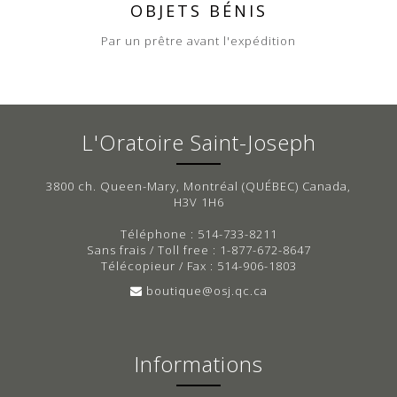
OBJETS BÉNIS
Par un prêtre avant l'expédition
L'Oratoire Saint-Joseph
3800 ch. Queen-Mary, Montréal (QUÉBEC) Canada,
H3V 1H6
Téléphone : 514-733-8211
Sans frais / Toll free : 1-877-672-8647
Télécopieur / Fax : 514-906-1803
boutique@osj.qc.ca
Informations