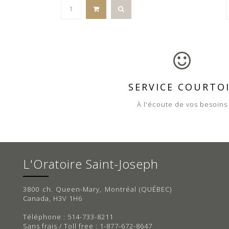
SERVICE COURTO
À l'écoute de vos besoins
L'Oratoire Saint-Joseph
3800 ch. Queen-Mary, Montréal (QUÉBEC)
Canada, H3V 1H6
Téléphone : 514-733-8211
Sans frais / Toll free : 1-877-672-8647