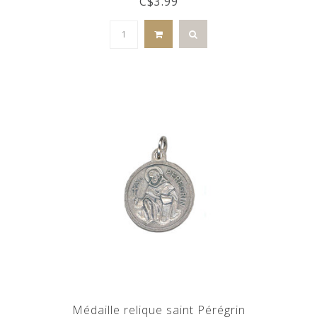
C$3.99
Médaille relique saint Pérégrin