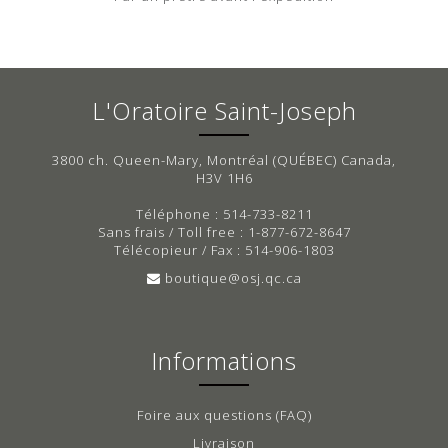
L'Oratoire Saint-Joseph
3800 ch. Queen-Mary, Montréal (QUÉBEC) Canada,
H3V 1H6
Téléphone : 514-733-8211
Sans frais / Toll free : 1-877-672-8647
Télécopieur / Fax : 514-906-1803
boutique@osj.qc.ca
Informations
Foire aux questions (FAQ)
Livraison