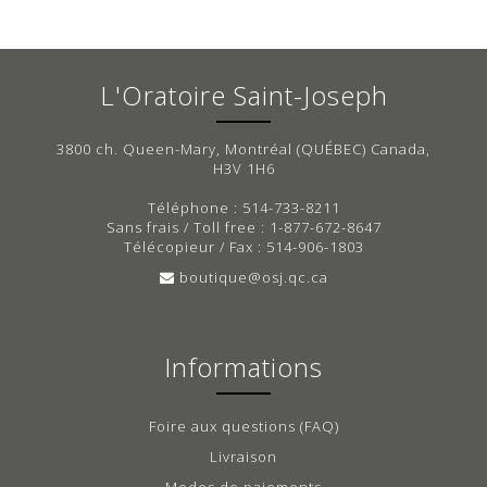
L'Oratoire Saint-Joseph
3800 ch. Queen-Mary, Montréal (QUÉBEC) Canada,
H3V 1H6
Téléphone : 514-733-8211
Sans frais / Toll free : 1-877-672-8647
Télécopieur / Fax : 514-906-1803
boutique@osj.qc.ca
Informations
Foire aux questions (FAQ)
Livraison
Modes de paiements