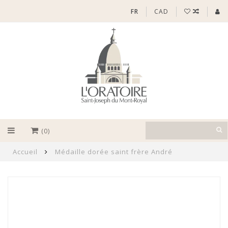
FR
CAD
(0)
Accueil
Médaille dorée saint frère André