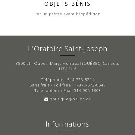
OBJETS BÉNIS
Par un prêtre avant l'expédition
L'Oratoire Saint-Joseph
3800 ch. Queen-Mary, Montréal (QUÉBEC) Canada,
H3V 1H6
Téléphone : 514-733-8211
Sans frais / Toll free : 1-877-672-8647
Télécopieur / Fax : 514-906-1803
boutique@osj.qc.ca
Informations