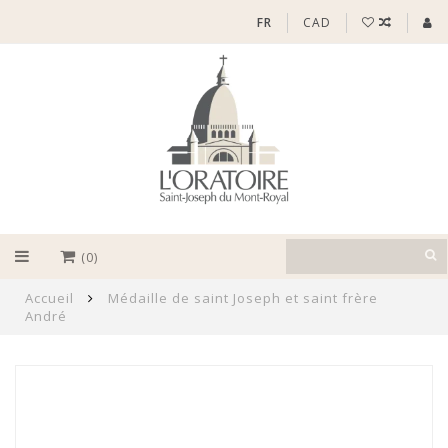
FR
CAD
(0)
Accueil
Médaille de saint Joseph et saint frère
André