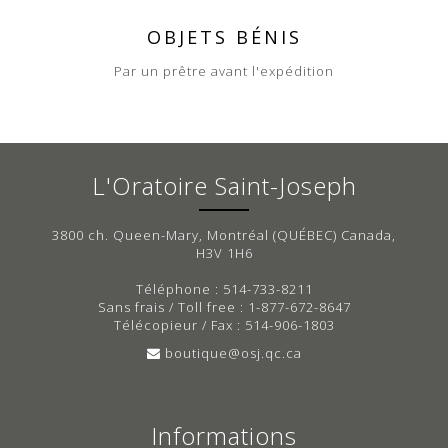
OBJETS BÉNIS
Par un prêtre avant l'expédition
L'Oratoire Saint-Joseph
3800 ch. Queen-Mary, Montréal (QUÉBEC) Canada,
H3V 1H6
Téléphone : 514-733-8211
Sans frais / Toll free : 1-877-672-8647
Télécopieur / Fax : 514-906-1803
boutique@osj.qc.ca
Informations