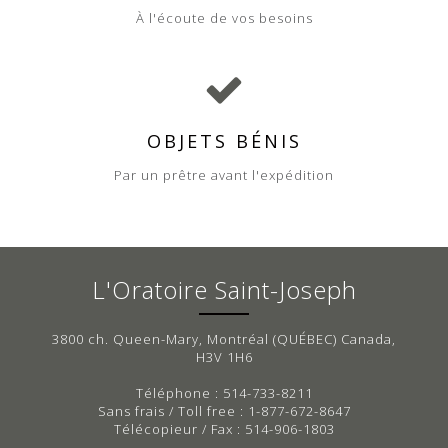
À l'écoute de vos besoins
OBJETS BÉNIS
Par un prêtre avant l'expédition
L'Oratoire Saint-Joseph
3800 ch. Queen-Mary, Montréal (QUÉBEC) Canada,
H3V 1H6
Téléphone : 514-733-8211
Sans frais / Toll free : 1-877-672-8647
Télécopieur / Fax : 514-906-1803