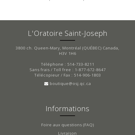
L'Oratoire Saint-Joseph
3800 ch. Queen-Mary, Montréal (QUÉBEC) Canada,
H3V 1H6
Téléphone : 514-733-8211
Sans frais / Toll free : 1-877-672-8647
Télécopieur / Fax : 514-906-1803
boutique@osj.qc.ca
Informations
Foire aux questions (FAQ)
Livraison