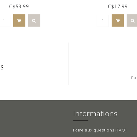
C$53.99
C$17.99
IS
Pa
Informations
Foire aux questions (FAQ)