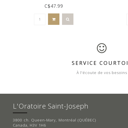
C$47.99
SERVICE COURTO
À l'écoute de vos besoins
L'Oratoire Saint-Joseph
3800 ch. Queen-Mary, Montréal (QUÉBEC)
Canada, H3V 1H6