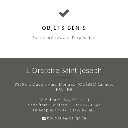
OBJETS BÉNIS
Par un prêtre avant l'expédition
L'Oratoire Saint-Joseph
3800 ch. Queen-Mary, Montréal (QUÉBEC) Canada,
H3V 1H6
Téléphone : 514-733-8211
Sans frais / Toll free : 1-877-672-8647
Télécopieur / Fax : 514-906-1803
boutique@osj.qc.ca