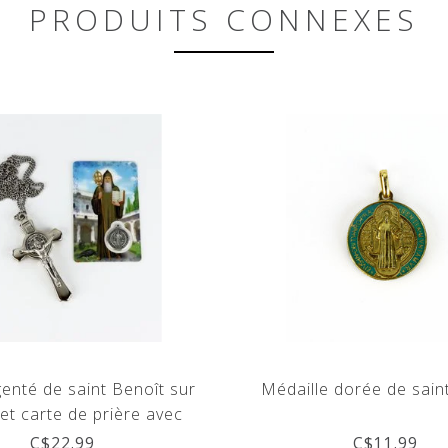
PRODUITS CONNEXES
genté de saint Benoît sur
Médaille dorée de sain
et carte de prière avec
médaille
C$22.99
C$11.99