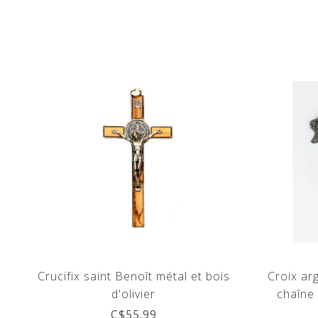
Crucifix saint Benoît métal et bois
Croix ar
d'olivier
chaîne 
C$55.99