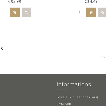
C$5.99
C$4.49
IS
Pa
Informations
Foire aux questions (FAQ)
Livraison