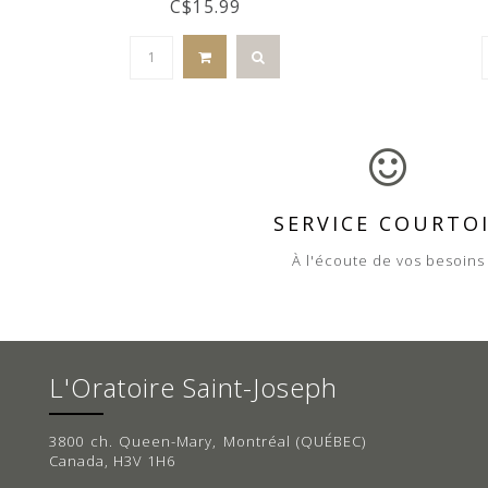
C$15.99
SERVICE COURTO
À l'écoute de vos besoins
L'Oratoire Saint-Joseph
3800 ch. Queen-Mary, Montréal (QUÉBEC)
Canada, H3V 1H6