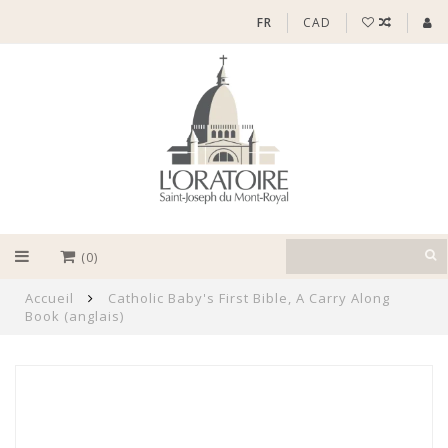
FR
CAD
(0)
Accueil
Catholic Baby's First Bible, A Carry Along
Book (anglais)