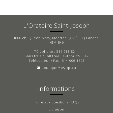
L'Oratoire Saint-Joseph
3800 ch. Queen-Mary, Montréal (QUÉBEC) Canada,
H3V 1H6
Téléphone : 514-733-8211
Sans frais / Toll free : 1-877-672-8647
Télécopieur / Fax : 514-906-1803
boutique@osj.qc.ca
Informations
Foire aux questions (FAQ)
Livraison