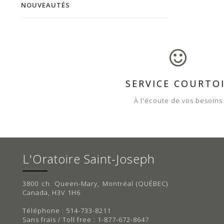
NOUVEAUTÉS
SERVICE COURTO
À l'écoute de vos besoins
L'Oratoire Saint-Joseph
3800 ch. Queen-Mary, Montréal (QUÉBEC)
Canada, H3V 1H6
Téléphone : 514-733-8211
Sans frais / Toll free : 1-877-672-8647