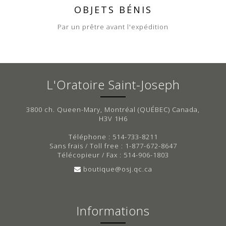
OBJETS BÉNIS
Par un prêtre avant l'expédition
L'Oratoire Saint-Joseph
3800 ch. Queen-Mary, Montréal (QUÉBEC) Canada,
H3V 1H6
Téléphone : 514-733-8211
Sans frais / Toll free : 1-877-672-8647
Télécopieur / Fax : 514-906-1803
boutique@osj.qc.ca
Informations