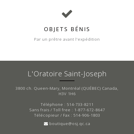
OBJETS BÉNIS
Par un prêtre avant l'expédition
L'Oratoire Saint-Joseph
3800 ch. Queen-Mary, Montréal (QUÉBEC) Canada,
H3V 1H6
Téléphone : 514-733-8211
Sans frais / Toll free : 1-877-672-8647
Télécopieur / Fax : 514-906-1803
boutique@osj.qc.ca