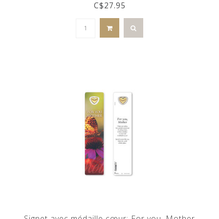
C$27.95
Signet avec médaille cœur: For you, Mother