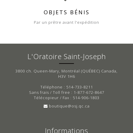
OBJETS BÉNIS
Par un prêtre avant l'expédition
L'Oratoire Saint-Joseph
3800 ch. Queen-Mary, Montréal (QUÉBEC) Canada,
H3V 1H6
Téléphone : 514-733-8211
Sans frais / Toll free : 1-877-672-8647
Télécopieur / Fax : 514-906-1803
boutique@osj.qc.ca
Informations