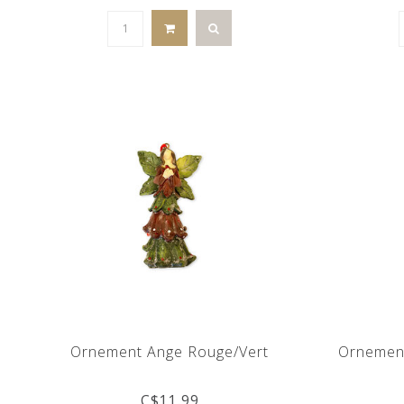
Ornement Ange Rouge/Vert
Ornement
C$11.99