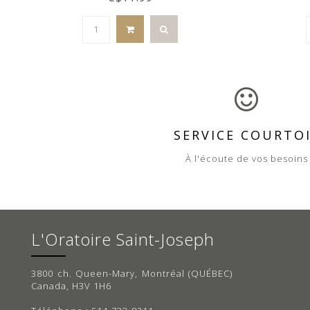
SERVICE COURTO
À l'écoute de vos besoins
L'Oratoire Saint-Joseph
3800 ch. Queen-Mary, Montréal (QUÉBEC)
Canada, H3V 1H6