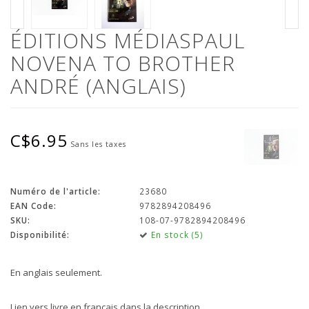
ÉDITIONS MÉDIASPAUL
NOVENA TO BROTHER
ANDRÉ (ANGLAIS)
C$6.95
Sans les taxes
Numéro de l'article:
23680
EAN Code:
9782894208496
SKU:
108-07-9782894208496
Disponibilité:
En stock (5)
En anglais seulement.
Lien vers livre en français dans la description.