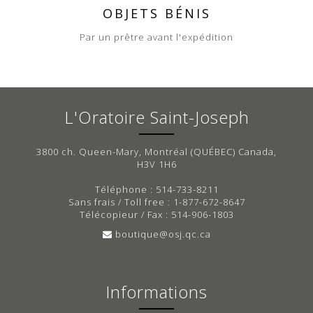
OBJETS BÉNIS
Par un prêtre avant l'expédition
L'Oratoire Saint-Joseph
3800 ch. Queen-Mary, Montréal (QUÉBEC) Canada,
H3V 1H6
Téléphone : 514-733-8211
Sans frais / Toll free : 1-877-672-8647
Télécopieur / Fax : 514-906-1803
boutique@osj.qc.ca
Informations