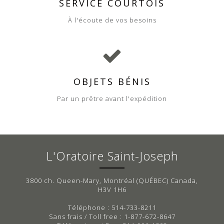
SERVICE COURTOIS
À l'écoute de vos besoins
OBJETS BÉNIS
Par un prêtre avant l'expédition
L'Oratoire Saint-Joseph
3800 ch. Queen-Mary, Montréal (QUÉBEC) Canada,
H3V 1H6
Téléphone : 514-733-8211
Sans frais / Toll free : 1-877-672-8647