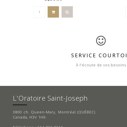
SERVICE COURTO
À l'écoute de vos besoins
L'Oratoire Saint-Joseph
3800 ch. Queen-Mary, Montréal (QUÉBEC)
Canada, H3V 1H6