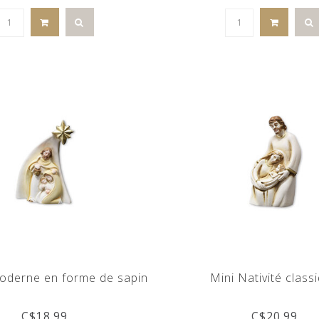
moderne en forme de sapin
Mini Nativité class
C$18.99
C$20.99