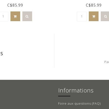
C$85.99
C$85.99
IS
Pa
Informations
Foire aux questions (FAQ)