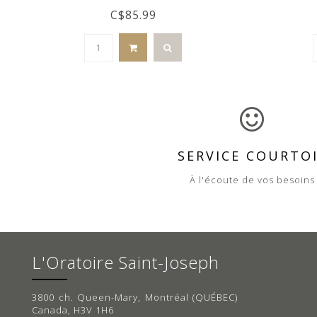
C$85.99
SERVICE COURTO
À l'écoute de vos besoins
L'Oratoire Saint-Joseph
3800 ch. Queen-Mary, Montréal (QUÉBEC)
Canada, H3V 1H6