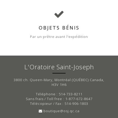
OBJETS BÉNIS
Par un prêtre avant l'expédition
L'Oratoire Saint-Joseph
3800 ch. Queen-Mary, Montréal (QUÉBEC) Canada,
H3V 1H6
Téléphone : 514-733-8211
Sans frais / Toll free : 1-877-672-8647
Télécopieur / Fax : 514-906-1803
boutique@osj.qc.ca