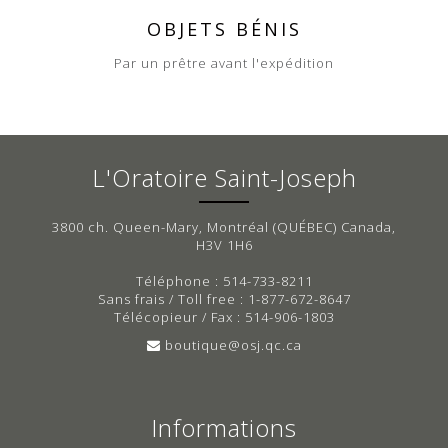
OBJETS BÉNIS
Par un prêtre avant l'expédition
L'Oratoire Saint-Joseph
3800 ch. Queen-Mary, Montréal (QUÉBEC) Canada,
H3V 1H6
Téléphone : 514-733-8211
Sans frais / Toll free : 1-877-672-8647
Télécopieur / Fax : 514-906-1803
boutique@osj.qc.ca
Informations