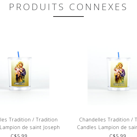
PRODUITS CONNEXES
es Tradition / Tradition
Chandelles Tradition / 
Lampion de saint Joseph
Candles Lampion de sai
(anglais)
C$5.99
C$5.99