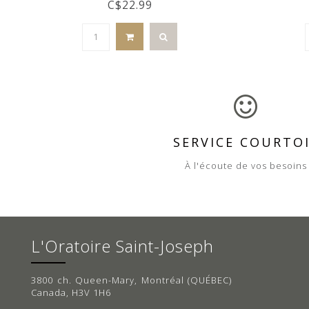
C$22.99
SERVICE COURTO
À l'écoute de vos besoins
L'Oratoire Saint-Joseph
3800 ch. Queen-Mary, Montréal (QUÉBEC)
Canada, H3V 1H6