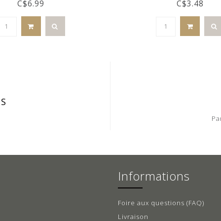
C$6.99
C$3.48
IS
Pa
Informations
Foire aux questions (FAQ)
Livraison