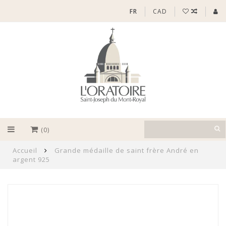
FR
CAD
(0)
Accueil
Grande médaille de saint frère André en
argent 925