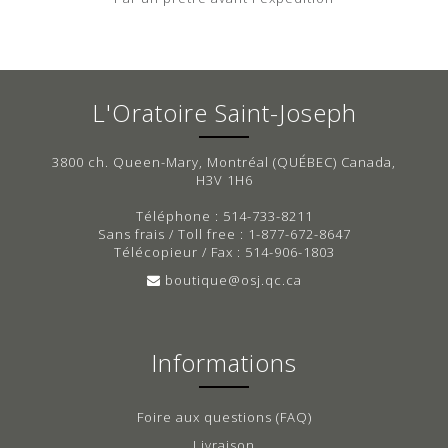
L'Oratoire Saint-Joseph
3800 ch. Queen-Mary, Montréal (QUÉBEC) Canada,
H3V 1H6
Téléphone : 514-733-8211
Sans frais / Toll free : 1-877-672-8647
Télécopieur / Fax : 514-906-1803
boutique@osj.qc.ca
Informations
Foire aux questions (FAQ)
Livraison