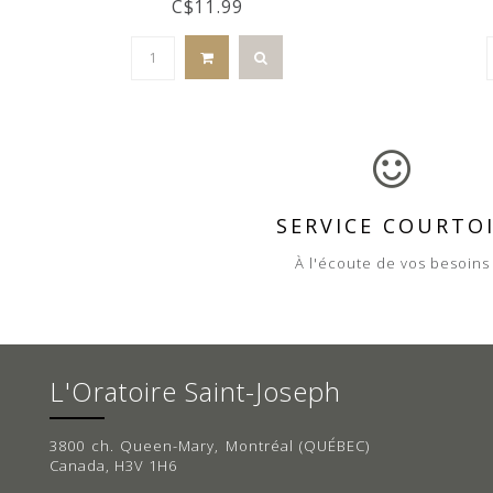
C$11.99
SERVICE COURTO
À l'écoute de vos besoins
L'Oratoire Saint-Joseph
3800 ch. Queen-Mary, Montréal (QUÉBEC)
Canada, H3V 1H6