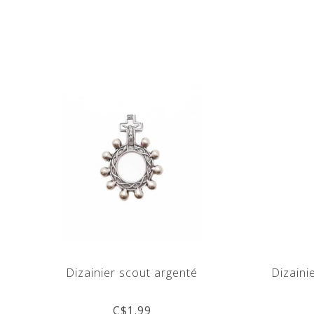
Dizainier scout argenté
Dizaini
C$1.99