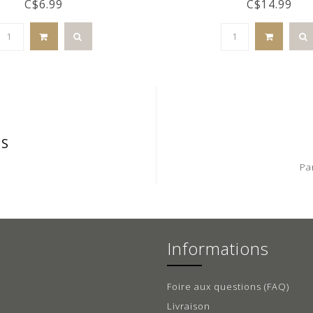
C$6.99
C$14.99
IS
Pa
Informations
Foire aux questions (FAQ)
Livraison