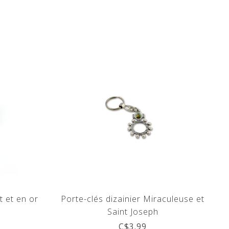
t et en or
Porte-clés dizainier Miraculeuse et
Saint Joseph
C$3.99