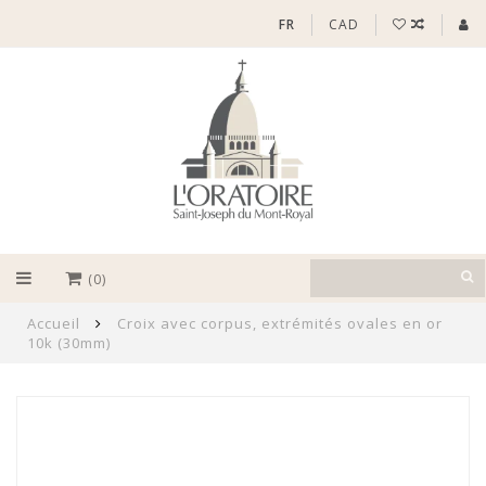
FR
CAD
(0)
Accueil
Croix avec corpus, extrémités ovales en or
10k (30mm)