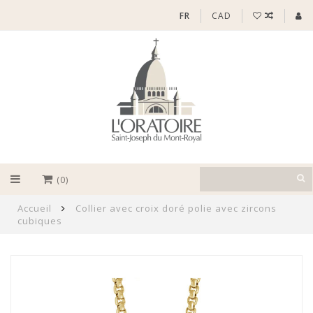
FR
CAD
(0)
Accueil
Collier avec croix doré polie avec zircons
cubiques