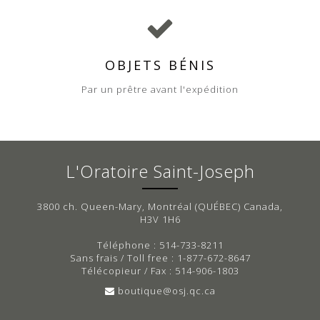
OBJETS BÉNIS
Par un prêtre avant l'expédition
L'Oratoire Saint-Joseph
3800 ch. Queen-Mary, Montréal (QUÉBEC) Canada,
H3V 1H6
Téléphone : 514-733-8211
Sans frais / Toll free : 1-877-672-8647
Télécopieur / Fax : 514-906-1803
boutique@osj.qc.ca