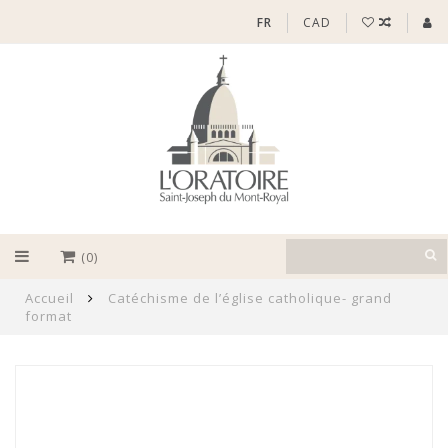
FR
CAD
(0)
Accueil
Catéchisme de l’église catholique- grand
format