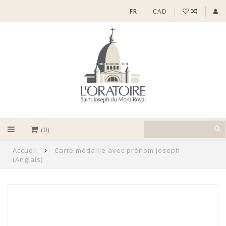
FR
CAD
(0)
Accueil
Carte médaille avec prénom Joseph
(Anglais)