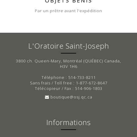
OBJETS BÉNIS
Par un prêtre avant l'expédition
L'Oratoire Saint-Joseph
3800 ch. Queen-Mary, Montréal (QUÉBEC) Canada,
H3V 1H6
Téléphone : 514-733-8211
Sans frais / Toll free : 1-877-672-8647
Télécopieur / Fax : 514-906-1803
boutique@osj.qc.ca
Informations