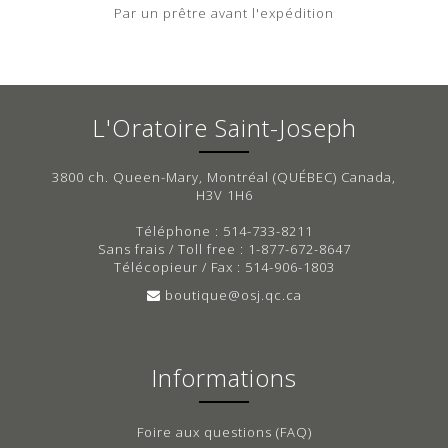
Par un prêtre avant l'expédition
L'Oratoire Saint-Joseph
3800 ch. Queen-Mary, Montréal (QUÉBEC) Canada,
H3V 1H6
Téléphone : 514-733-8211
Sans frais / Toll free : 1-877-672-8647
Télécopieur / Fax : 514-906-1803
boutique@osj.qc.ca
Informations
Foire aux questions (FAQ)