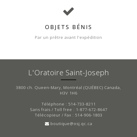
OBJETS BÉNIS
Par un prêtre avant l'expédition
L'Oratoire Saint-Joseph
3800 ch. Queen-Mary, Montréal (QUÉBEC) Canada,
H3V 1H6
Téléphone : 514-733-8211
Sans frais / Toll free : 1-877-672-8647
Télécopieur / Fax : 514-906-1803
boutique@osj.qc.ca