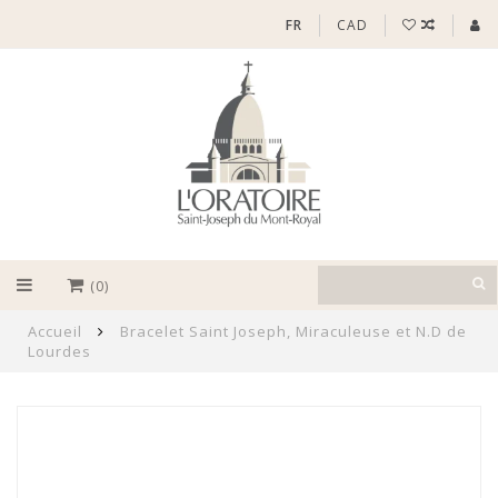
FR
CAD
(0)
Accueil
Bracelet Saint Joseph, Miraculeuse et N.D de
Lourdes