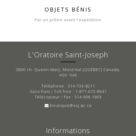
OBJETS BÉNIS
Par un prêtre avant l'expédition
L'Oratoire Saint-Joseph
3800 ch. Queen-Mary, Montréal (QUÉBEC) Canada,
H3V 1H6
Téléphone : 514-733-8211
Sans frais / Toll free : 1-877-672-8647
Télécopieur / Fax : 514-906-1803
boutique@osj.qc.ca
Informations