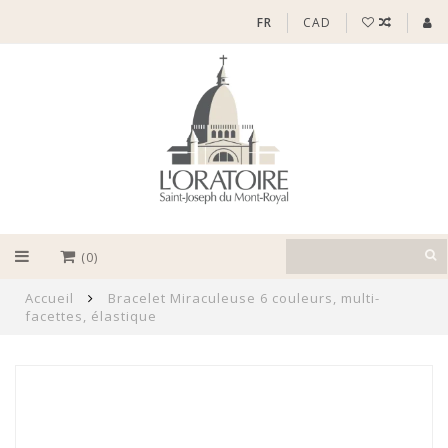
FR
CAD
(0)
Accueil
Bracelet Miraculeuse 6 couleurs, multi-
facettes, élastique