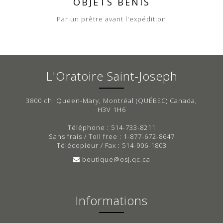
OBJETS BÉNIS
Par un prêtre avant l'expédition
L'Oratoire Saint-Joseph
3800 ch. Queen-Mary, Montréal (QUÉBEC) Canada,
H3V 1H6
Téléphone : 514-733-8211
Sans frais / Toll free : 1-877-672-8647
Télécopieur / Fax : 514-906-1803
boutique@osj.qc.ca
Informations