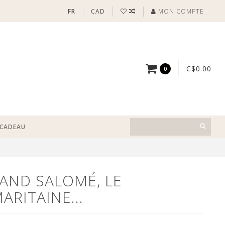
FR
CAD
MON COMPTE
C$0.00
0
-CADEAU
UAND SALOMÉ, LE
ARITAINE...