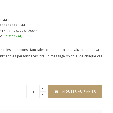
33443
9782728920044
248-07-9782728920044
En stock (4)
ur les questions familiales contemporaines. Olivier Bonnewijn,
 animent les personnages, tire un message spirituel de chaque cas
AJOUTER AU PANIER