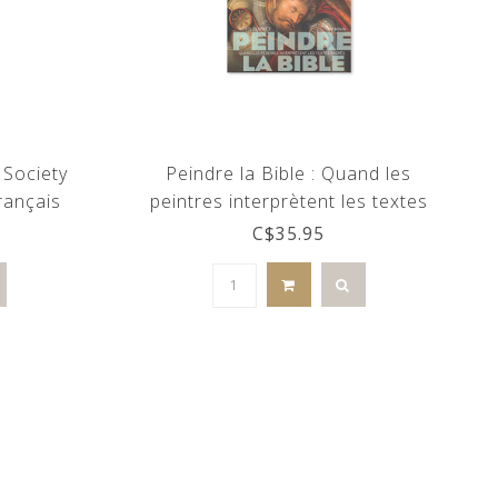
 Society
Peindre la Bible : Quand les
rançais
peintres interprètent les textes
, édition
sacrés
C$35.95