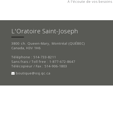
À l'écoute de vos besoins
L'Oratoire Saint-Joseph
3800 ch. Queen-Mary, Montréal (QUÉBEC)
Canada, H3V 1H6
Téléphone : 514-733-8211
Sans frais / Toll free : 1-877-672-8647
Télécopieur / Fax : 514-906-1803
boutique@osj.qc.ca