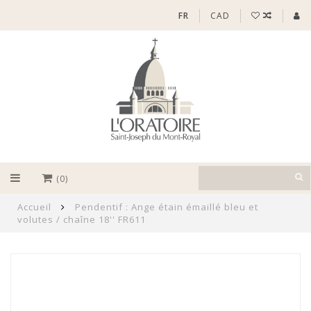
FR
CAD
(0)
Accueil
Pendentif : Ange étain émaillé bleu et
volutes / chaîne 18'' FR611