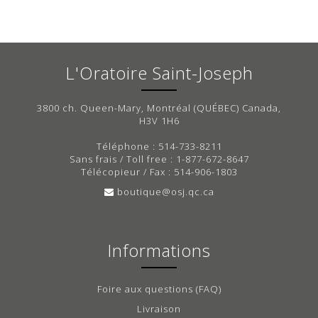
L'Oratoire Saint-Joseph
3800 ch. Queen-Mary, Montréal (QUÉBEC) Canada,
H3V 1H6
Téléphone : 514-733-8211
Sans frais / Toll free : 1-877-672-8647
Télécopieur / Fax : 514-906-1803
boutique@osj.qc.ca
Informations
Foire aux questions (FAQ)
Livraison